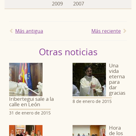
2009
2007
Más antigua
Más reciente
Otras noticias
Una
vida
eterna
para
dar
gracias
Iribertegui sale a la
8 de enero de 2015
calle en León
31 de enero de 2015
Hora
de los