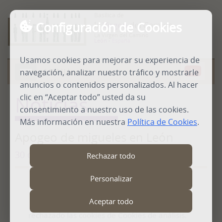
Basílica de
Configuración de Cookies
la
Virgen
del Camino
La Virgen del Camino
León
-
España
Usamos cookies para mejorar su experiencia de
MENU
navegación, analizar nuestro tráfico y mostrarle
Abrir
menú
anuncios o contenidos personalizados. Al hacer
Noticias
clic en “Aceptar todo” usted da su
consentimiento a nuestro uso de las cookies.
Más información en nuestra
Política de Cookies
.
Apogeo de migueles en León
30 de julio de 2015
Rechazar todo
Personalizar
Contenido no disponible
Aceptar todo
No puedes ver este contenido porque has
rechazado las cookies de Cookies de análisis.